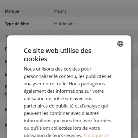
Marque
Maunt
Type de fibre
Multimode
Type de connecteur
SC/PC - SC/PC
Fibretype
OM3
Ce site web utilise des
cookies
DUTCH
Nombre de fibres
Duplex
Nous utilisons des cookies pour
FRENCH
Longueur
17m
personnaliser le contenu, les publicités et
analyser notre trafic. Nous partageons
Diamètre extérieur
1.8
également des informations sur votre
(mm)
utilisation de notre site avec nos
partenaires de publicité et d'analyse qui
Jarretière optique duplex OM3, SC/PC-
Nom de l'article
SC/PC, 1.8mm, 17m
peuvent les combiner avec d'autres
informations que vous leur avez fournies
Numéro d'article
M20000017
ou qu'ils ont collectées lors de votre
utilisation de leurs services.
Politique de