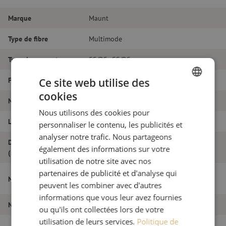
Marque
Maunt
Type de fibre
Multimode
Type de connecteur
SC/PC - SC/PC
Fibretype
OM3
Ce site web utilise des
cookies
DUTCH
Nombre de fibres
Duplex
Nous utilisons des cookies pour
FRENCH
Longueur
11m
personnaliser le contenu, les publicités et
analyser notre trafic. Nous partageons
Diamètre extérieur
1.8
également des informations sur votre
(mm)
utilisation de notre site avec nos
partenaires de publicité et d'analyse qui
Jarretière optique duplex OM3, SC/PC-
Nom de l'article
SC/PC, 1.8mm, 11m
peuvent les combiner avec d'autres
informations que vous leur avez fournies
Numéro d'article
M20000011
ou qu'ils ont collectées lors de votre
utilisation de leurs services.
Politique de