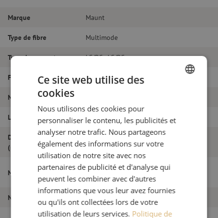
Marque
Maunt
Type de fibre
Multimode
Type de connecteur
LC/PC - LC/PC
Fibretype
OM3
Ce site web utilise des
cookies
DUTCH
Nombre de fibres
Duplex
Nous utilisons des cookies pour
FRENCH
Longueur
20m
personnaliser le contenu, les publicités et
analyser notre trafic. Nous partageons
Diamètre extérieur
1.8
également des informations sur votre
(mm)
utilisation de notre site avec nos
partenaires de publicité et d'analyse qui
Jarretière optique duplex OM3, LC/PC-
Nom de l'article
LC/PC, 1.8mm, 20m
peuvent les combiner avec d'autres
informations que vous leur avez fournies
Numéro d'article
M20000070
ou qu'ils ont collectées lors de votre
utilisation de leurs services.
Politique de