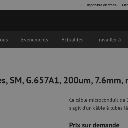
Disponible en stock
Mar
nous
Evénements
Actualités
Travailler à
200um, 7.6mm, noir
première heure le jour ouvrable suivant
que
Matériel de raccordement fibre
Câbles de rac
optique
optique
es, SM, G.657A1, 200um, 7.6mm, 
Pigtails
Câbles de rac
Adaptateurs
Câbles de rac
es
Matériel de soudure
OM3
Accessoires de soudure
Câbles de rac
Ce câble microconduit de 1
OM4
s'agit d'un câble à tubes l
Simplex
Prix sur demande
nduits
Outils pour fibre optique
Nettoyage de 