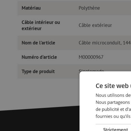
Matériau
Polythène
Câble intérieur ou
Câble extérieur
extérieur
Nom de l'article
Câble microconduit, 144
Numéro d'article
M00000967
Type de produit
Singlemode
Ce site web 
Nous utilisons des
Nous partageons é
de publicité et d
fournies ou qu'ils
Strictement