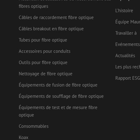
CookieScriptConse
fibres optiques
L'histoire
Câbles de raccordement fibre optique
Équipe Mau
Câbles breakout en fibre optique
Travailler à
Nom
Fournisseu
Tubes pour fibre optique
Nom
Nom
zsce4753e68f69b42
/ Domaine
Fourn
Evénements
Nom
Doma
Accessoires pour conduits
fp_user_id
zps-tgr-dts
zft-
.maunt.be
Actualités
sdc
IDE
Goog
drscc
Outils pour fibre optique
.doub
Les plus rec
Nettoyage de fibre optique
bcookie
Micr
Rapport ESG
uesign
Corp
Équipements de fusion de fibre optique
.link
lidc
Micr
Équipements de soufflage de fibre optique
Corp
_ga_472Z6CMDDV
.link
Équipements de test et de mesure fibre
_gcl_au
Goog
optique
_ga
.mau
Consommables
test_cookie
Goog
.doub
Koax