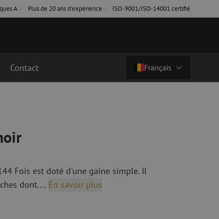
ques A
Plus de 20 ans d'expérience
ISO-9001/ISO-14001 certifié
Contact
Français
Prix sur demande
Pays/langue
cordement fibre
Câbles breakout en fibre optique
Câbles breakout singlemode
Nederlands (NL)
noir
cordement singlemode
cordement multimode
Nederlands (BE)
English
cordement multimode
44 Fois est doté d'une gaine simple. Il
Français
âches dont....
En savoir plus
Deutsch
fibre optique
Équipements de fusion de fibre