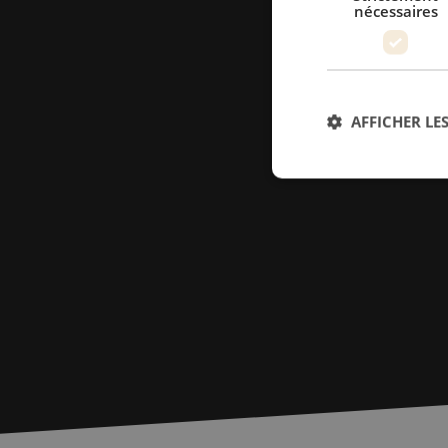
nécessaires
AFFICHER LES
Str
Les cookies stricteme
la gestion des compte
Nom
PHPSESSID