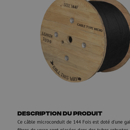
Gaine de guidage
Regard de visite
HDPE
Manchon de fusion en
Multiducts
Manchons & connecte
PE
Avertissement
Équipements de soufflage de
Équipements de test
fibre optique
mesure fibre optiqu
PicoFlow Rapid
Test
Nanoflow Rapid
Mesure
MultiFlow Rapid
Inspection
MiniFlow Rapid
OTDR
Description du produit
Ce câble microconduit de 144 Fois est doté d'une gain
fibres de verre sont placées dans des tubes robustes