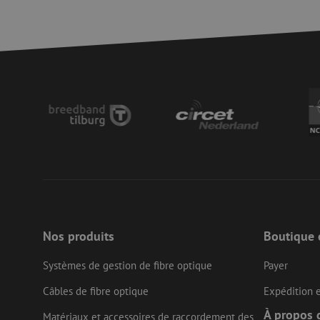
zfccn
zfccn
li_gc
LS_CSRF_TOKEN
LS_CSRF_TOKEN
Nos produits
Boutique 
Systèmes de gestion de fibre optique
Payer
__cf_bm
Câbles de fibre optique
Expédition e
À propos 
Matériaux et accessoires de raccordement des