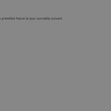
optique
ec
quide
Fusionneuse
e nettoyage
Accessoires pour fusionneuse
 première heure le jour ouvrable suivant
age
Cleavers
Équipements de fusion spécialisés
Matériel d'occasion
tre les surtensions
Matériel d'occasion
ux
oaxiaux
ax