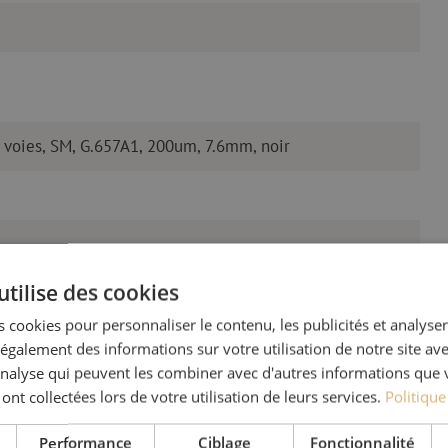
 voies, SM, G.657A1, 200um, 7.6mm, noir
utilise des cookies
 cookies pour personnaliser le contenu, les publicités et analyser 
galement des informations sur votre utilisation de notre site av
'analyse qui peuvent les combiner avec d'autres informations que 
 ont collectées lors de votre utilisation de leurs services.
Politique
Des quest
Performance
Ciblage
Fonctionnalité