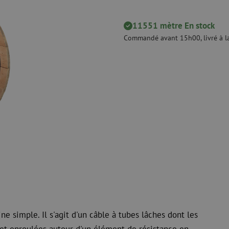
Dénudage
Nettoyage à s
 ligne
Pinces coupantes
Nettoyage à li
11551 mètre En stock
urs
Pinces à sertir
Accessoires d
Commandé avant 15h00, livré à la
Outils de coupe
Kits de nettoy
 et de
Consommables
Koax
e
Matériel de fixation
Protection con
Colliers de serrage
Câbles coaxia
Ruban adhésif
Connecteurs c
Autres consommables
Outils pour co
e simple. Il s'agit d'un câble à tubes lâches dont les
 et enroulées autour d'un élément de résistance en