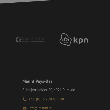
or een veilige
et verbeteren van
r het voorkomen
llen.
or een veilige
et verbeteren van
r het voorkomen
llen.
op te slaan voor
e doeleinden
Request Forgery
rvoor dat
 een website worden
s ingelogd, het
Request Forgery
rvoor dat
 een website worden
Maunt Pays-Bas
s ingelogd, het
Brieltjenspolder 20, 4921 PJ Made
d te maken tussen
ite, om geldige
+31 (0)85 - 9026 600
k van hun website.
info@maunt.nl