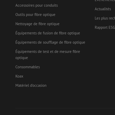
Accessoires pour conduits
Actualités
Nom
Fournisseu
Outils pour fibre optique
Nom
Nom
zsce4753e68f69b42
/ Domaine
Fourn
Les plus rec
Nom
Doma
Nettoyage de fibre optique
fp_user_id
zps-tgr-dts
zft-
.maunt.be
Rapport ESG
sdc
IDE
Goog
drscc
Équipements de fusion de fibre optique
.doub
Équipements de soufflage de fibre optique
bcookie
Micr
uesign
Corp
Équipements de test et de mesure fibre
.link
optique
lidc
Micr
Corp
_ga_472Z6CMDDV
Consommables
.link
_gcl_au
Goog
Koax
_ga
.mau
Matériel d'occasion
test_cookie
Goog
.doub
_fbp
Meta
Inc.
.mau