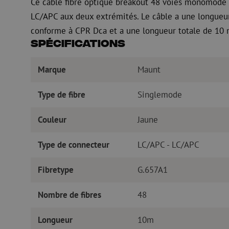
Ce câble fibre optique breakout 48 voies monomode 
LC/APC aux deux extrémités. Le câble a une longueur
conforme à CPR Dca et a une longueur totale de 10 
Spécifications
Marque
Maunt
Type de fibre
Singlemode
Couleur
Jaune
Type de connecteur
LC/APC - LC/APC
Fibretype
G.657A1
Nombre de fibres
48
Longueur
10m