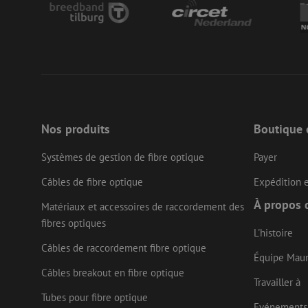
zfccn
li_gc
LS_CSRF_TOKEN
Nos produits
Boutique 
LS_CSRF_TOKEN
Systèmes de gestion de fibre optique
Payer
Câbles de fibre optique
Expédition e
À propos 
Matériaux et accessoires de raccordement des
__cf_bm
fibres optiques
L'histoire
Câbles de raccordement fibre optique
Équipe Mau
CookieScriptConse
Câbles breakout en fibre optique
Travailler à
Tubes pour fibre optique
Evénements