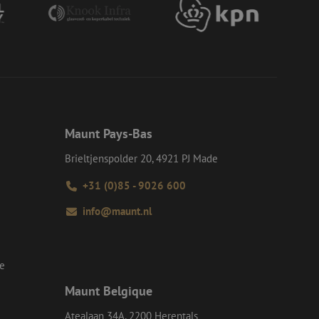
or een veilige
et verbeteren van
r het voorkomen
llen.
op te slaan voor
e doeleinden
Request Forgery
rvoor dat
 een website worden
s ingelogd, het
Maunt Pays-Bas
Brieltjenspolder 20, 4921 PJ Made
Request Forgery
rvoor dat
 een website worden
+31 (0)85 - 9026 600
s ingelogd, het
info@maunt.nl
d te maken tussen
ite, om geldige
k van hun website.
se
Script.com-service
 onthouden. De
Maunt Belgique
odzakelijk om
Atealaan 34A, 2200 Herentals