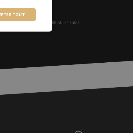
EPTER TOUT
 disponibles en semaine de 08h30 à 17h00.
fiés
 des utilisateurs et
aires.
is van de PHP-taal.
einden die wordt
ies te onderhouden.
egenereerd
iek zijn voor de
uden van een
pagina's.
or een veilige
et verbeteren van
r het voorkomen
llen.