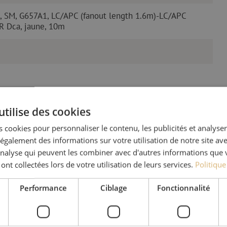
s, SM, G657A1, LC/APC (fanout length 1.6m)-LC/APC
PR Dca, jaune, 10m
utilise des cookies
 cookies pour personnaliser le contenu, les publicités et analyser 
galement des informations sur votre utilisation de notre site av
Des quest
'analyse qui peuvent les combiner avec d'autres informations que 
 ont collectées lors de votre utilisation de leurs services.
Politique
Michelle t’aide avec plaisi
Performance
Ciblage
Fonctionnalité
Avec Jeroen, Julia et Isab
nos clients. Avec beaucou
solution et s'engage à obt