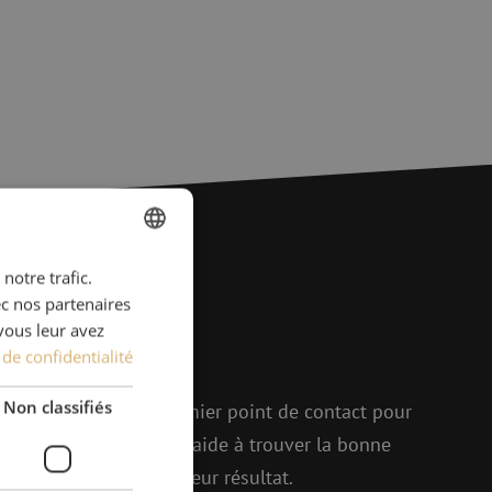
notre trafic.
DUTCH
ec nos partenaires
ions ?
FRENCH
vous leur avez
 de confidentialité
r !
Non classifiés
elle, Michelle est le premier point de contact pour
p d'enthousiasme, elle aide à trouver la bonne
enir ensemble le meilleur résultat.