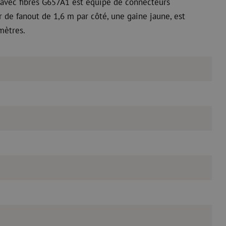
avec fibres G657A1 est équipé de connecteurs
 de fanout de 1,6 m par côté, une gaine jaune, est
mètres.