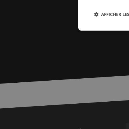
AFFICHER LES
Str
Les cookies stricteme
la gestion des compte
Nom
PHPSESSID
zfccn