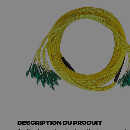
HDPE
Manchon de fusion en
Multiducts
Manchons & connecte
PE
Avertissement
Équipements de soufflage de
Équipements de test
fibre optique
mesure fibre optiqu
PicoFlow Rapid
Test
Nanoflow Rapid
Mesure
MultiFlow Rapid
Inspection
MiniFlow Rapid
OTDR
Description du produit