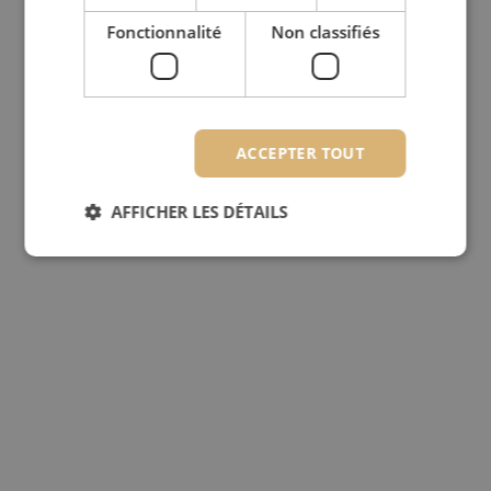
Fonctionnalité
Non classifiés
ACCEPTER TOUT
AFFICHER LES DÉTAILS
Strictement nécessaires
Performance
Ciblage
Fonctionnalité
Non classifiés
Les cookies strictement nécessaires habilitent des
fonctionnalités de base du site web telles que la
connexion des utilisateurs et la gestion des
comptes. Le site web ne peut pas être utilisé
correctement sans les cookies strictement
nécessaires.