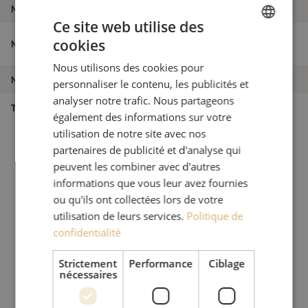
Marque
Attema
Ce site web utilise des
Trou de main, fermeture de distribution
cookies
Nom de l'article
DUTCH
FTTH, Attema
Nous utilisons des cookies pour
FRENCH
Numéro d'article
M00000949
personnaliser le contenu, les publicités et
analyser notre trafic. Nous partageons
Type de produit
Regard de visite
également des informations sur votre
utilisation de notre site avec nos
partenaires de publicité et d'analyse qui
peuvent les combiner avec d'autres
informations que vous leur avez fournies
ou qu'ils ont collectées lors de votre
utilisation de leurs services.
Politique de
confidentialité
Strictement
Performance
Ciblage
nécessaires