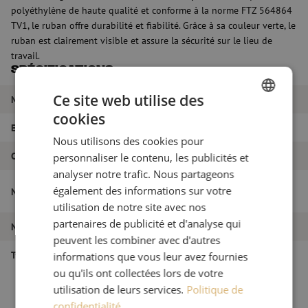
polyéthylène de haute qualité et conforme à la norme FTZ 564864
TV1, le ruban offre durabilité et fiabilité. Grâce à sa couleur verte, le
ruban est clairement visible et assure la sécurité sur le lieu de
travail.
Spécifications
Ce site web utilise des
Marque
Maunt
cookies
DUTCH
EAN
9508773676756
Nous utilisons des cookies pour
FRENCH
Couleur
Vert
personnaliser le contenu, les publicités et
analyser notre trafic. Nous partageons
Ruban avertisseur en fibre de verre,
également des informations sur votre
Nom de l'article
40x0,11mm, rouleau de 250m, vert
utilisation de notre site avec nos
partenaires de publicité et d'analyse qui
Numéro d'article
M00000226
peuvent les combiner avec d'autres
Type de produit
Avertissement
informations que vous leur avez fournies
ou qu'ils ont collectées lors de votre
utilisation de leurs services.
Politique de
confidentialité