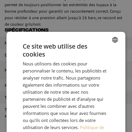
permet de toujours positionner les extrémités des tuyaux à la
bonne profondeur pour garantir un raccordement correct. Conçu
pour résister à une pression allant jusqu'à 16 bars, ce raccord est
de couleur gris/noir.
Spécifications
Marque
Plasson
Ce site web utilise des
cookies
Diamètre
75 mm
DUTCH
Nous utilisons des cookies pour
FRENCH
Raccord droit, 75-75 mm, avec rebord de
Nom de l'article
personnaliser le contenu, les publicités et
protection, Plasson
analyser notre trafic. Nous partageons
également des informations sur votre
Numéro d'article
M00003855
utilisation de notre site avec nos
Type de produit
Raccords - Connecteurs
partenaires de publicité et d'analyse qui
peuvent les combiner avec d'autres
Type de
Droit
informations que vous leur avez fournies
connecteur/coupleur
ou qu'ils ont collectées lors de votre
utilisation de leurs services.
Politique de