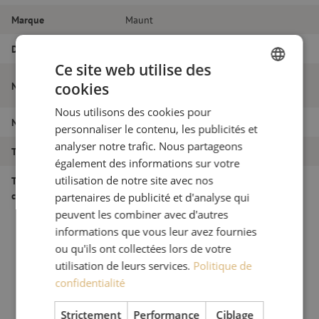
Marque
Maunt
Diamètre
75 mm
Ce site web utilise des
Manchon de raccordement, PE Flex pipe,
Nom de l'article
cookies
DUTCH
75mm
Nous utilisons des cookies pour
FRENCH
Numéro d'article
M00000340
personnaliser le contenu, les publicités et
analyser notre trafic. Nous partageons
Type de produit
Raccords - Connecteurs
également des informations sur votre
utilisation de notre site avec nos
Type de
Droit
connecteur/coupleur
partenaires de publicité et d'analyse qui
peuvent les combiner avec d'autres
informations que vous leur avez fournies
ou qu'ils ont collectées lors de votre
utilisation de leurs services.
Politique de
confidentialité
Strictement
Performance
Ciblage