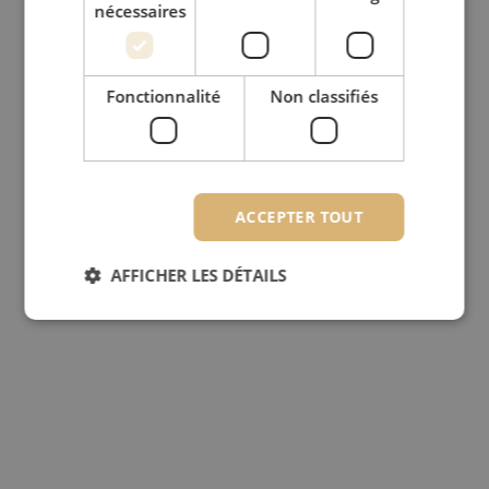
nécessaires
Fonctionnalité
Non classifiés
ACCEPTER TOUT
AFFICHER LES DÉTAILS
Strictement nécessaires
Performance
Ciblage
Fonctionnalité
Non classifiés
Les cookies strictement nécessaires habilitent des
fonctionnalités de base du site web telles que la
connexion des utilisateurs et la gestion des
comptes. Le site web ne peut pas être utilisé