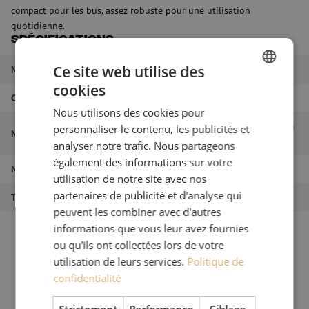
compact pour les bus, assez robuste pour une utilisation
quotidienne.
Spécifications
Ce site web utilise des
Marque
Maunt
cookies
DUTCH
Couleur
Gris
Nous utilisons des cookies pour
FRENCH
Crochet pour plaque d'égout, poignée en
personnaliser le contenu, les publicités et
Nom de l'article
T, 80cm
analyser notre trafic. Nous partageons
également des informations sur votre
Numéro d'article
M00004148
utilisation de notre site avec nos
partenaires de publicité et d'analyse qui
Type de produit
Regard de visite
peuvent les combiner avec d'autres
informations que vous leur avez fournies
ou qu'ils ont collectées lors de votre
utilisation de leurs services.
Politique de
confidentialité
Strictement
Performance
Ciblage