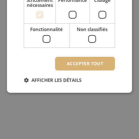
nécessaires
Fonctionnalité
Non classifiés
ACCEPTER TOUT
AFFICHER LES DÉTAILS
Strictement nécessaires
Performance
Ciblage
Fonctionnalité
Non classifiés
Les cookies strictement nécessaires habilitent des
fonctionnalités de base du site web telles que la
connexion des utilisateurs et la gestion des