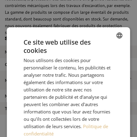
contraintes mécaniques lors des travaux d'excavation, par exemple.
La gamme de produits se compose d'un large éventail de produits
standard, dont beaucoup sont disponibles en stock. Sur demande,
nous pouvons également fabriquer des produits de protection
selon vos propres spécifications techniques.
Spécifications
Ce site web utilise des
cookies
DUTCH
Marque
Maunt
Nous utilisons des cookies pour
FRENCH
Couleur
Orange
personnaliser le contenu, les publicités et
analyser notre trafic. Nous partageons
Bande de recouvrement en fibre de verre,
Nom de l'article
également des informations sur votre
100x1,5mm, rouleau de 50m, orange
utilisation de notre site avec nos
Numéro d'article
M00000491
partenaires de publicité et d'analyse qui
peuvent les combiner avec d'autres
Type de produit
Avertissement
informations que vous leur avez fournies
ou qu'ils ont collectées lors de votre
utilisation de leurs services.
Politique de
confidentialité