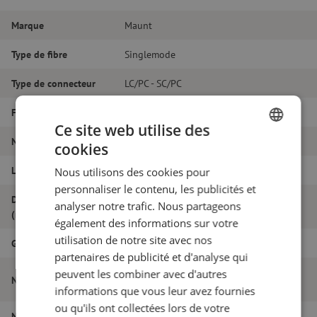
Marque
Maunt
Type de fibre
Singlemode
Type de connecteur
LC/PC - SC/PC
Fibretype
G.657A1
Ce site web utilise des
Nombre de fibres
Simplex
cookies
DUTCH
Longueur
23m
Nous utilisons des cookies pour
FRENCH
personnaliser le contenu, les publicités et
Diamètre extérieur
analyser notre trafic. Nous partageons
1.8
(mm)
également des informations sur votre
utilisation de notre site avec nos
Grade
B
partenaires de publicité et d'analyse qui
Jarretière optique simplex SM, LC/PC-
peuvent les combiner avec d'autres
Nom de l'article
SC/PC, 1.8mm, 23m
informations que vous leur avez fournies
ou qu'ils ont collectées lors de votre
Numéro d'article
M20000394