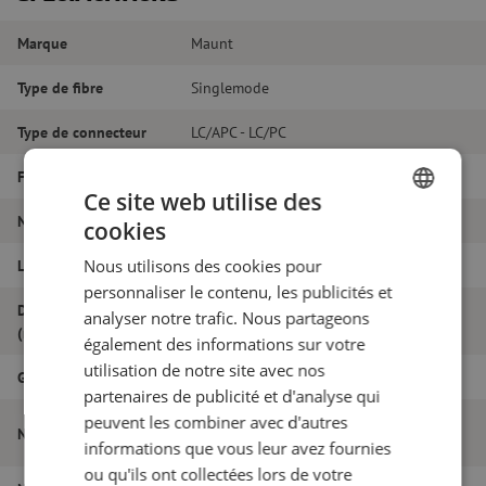
Marque
Maunt
Type de fibre
Singlemode
Type de connecteur
LC/APC - LC/PC
Fibretype
G.657A1
Ce site web utilise des
Nombre de fibres
Duplex
cookies
DUTCH
Nous utilisons des cookies pour
Longueur
37m
FRENCH
personnaliser le contenu, les publicités et
Diamètre extérieur
analyser notre trafic. Nous partageons
1.8
(mm)
également des informations sur votre
utilisation de notre site avec nos
Grade
B
partenaires de publicité et d'analyse qui
peuvent les combiner avec d'autres
Jarretière optique duplex SM, LC/APC-
Nom de l'article
LC/PC, 1.8mm, 37m
informations que vous leur avez fournies
ou qu'ils ont collectées lors de votre